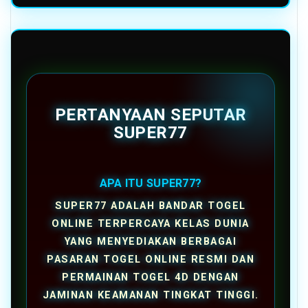
PERTANYAAN SEPUTAR
SUPER77
APA ITU SUPER77?
SUPER77 ADALAH BANDAR TOGEL
ONLINE TERPERCAYA KELAS DUNIA
YANG MENYEDIAKAN BERBAGAI
PASARAN TOGEL ONLINE RESMI DAN
PERMAINAN TOGEL 4D DENGAN
JAMINAN KEAMANAN TINGKAT TINGGI.