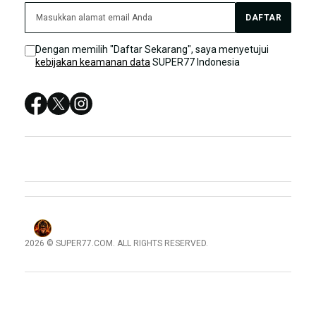
BANDAR TOGEL
DAFTAR
SITUS TOGEL
Sitemap
TOGEL ONLINE
Dengan memilih "Daftar Sekarang", saya menyetujui
kebijakan keamanan data
SUPER77 Indonesia
TOGEL 4D
SITUS TOGEL
BANDAR TOGEL ONLINE
BANDAR TOGEL TERPERCAYA
2026 © SUPER77.COM. ALL RIGHTS RESERVED.
© tebuishere