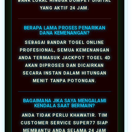
BANK LOKAL HINGGA DOMPET DIGITAL
YANG AKTIF 24 JAM.
BERAPA LAMA PROSES PENARIKAN
DANA KEMENANGAN?
SEBAGAI BANDAR TOGEL ONLINE
PROFESIONAL, SEMUA KEMENANGAN
ANDA TERMASUK JACKPOT TOGEL 4D
AKAN DIPROSES DAN DICAIRKAN
SECARA INSTAN DALAM HITUNGAN
MENIT TANPA POTONGAN.
BAGAIMANA JIKA SAYA MENGALAMI
KENDALA SAAT BERMAIN?
ANDA TIDAK PERLU KHAWATIR. TIM
CUSTOMER SERVICE SUPER77 SIAP
MEMBANTU ANDA SELAMA 24 JAM