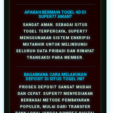
APAKAH BERMAIN TOGEL 4D DI
SUPER77 AMAN?
SANGAT AMAN. SEBAGAI SITUS
TOGEL TERPERCAYA, SUPER77
MENGGUNAKAN SISTEM ENKRIPSI
MUTAKHIR UNTUK MELINDUNGI
SELURUH DATA PRIBADI DAN RIWAYAT
TRANSAKSI PARA MEMBER.
BAGAIMANA CARA MELAKUKAN
DEPOSIT DI SITUS TOGEL INI?
PROSES DEPOSIT SANGAT MUDAH
DAN CEPAT. SUPER77 MENYEDIAKAN
BERBAGAI METODE PEMBAYARAN
POPULER, MULAI DARI TRANSFER