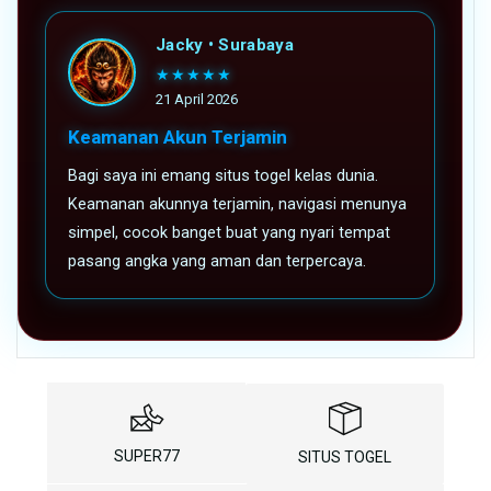
Jacky • Surabaya
★★★★★
21 April 2026
Keamanan Akun Terjamin
Bagi saya ini emang situs togel kelas dunia.
Keamanan akunnya terjamin, navigasi menunya
simpel, cocok banget buat yang nyari tempat
pasang angka yang aman dan terpercaya.
SUPER77
SITUS TOGEL